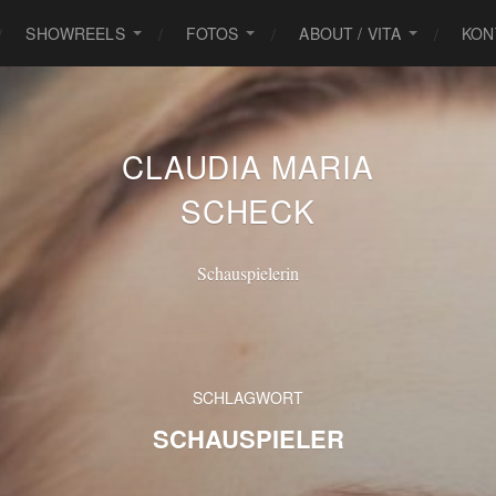
SHOWREELS
FOTOS
ABOUT / VITA
KON
CLAUDIA MARIA
SCHECK
Schauspielerin
SCHLAGWORT
SCHAUSPIELER