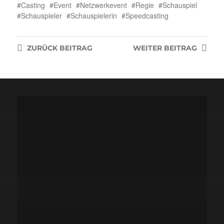
Casting
Event
Netzwerkevent
Regie
Schauspiel
Schauspieler
Schauspielerin
Speedcasting
ZURÜCK
BEITRAG
WEITER
BEITRAG