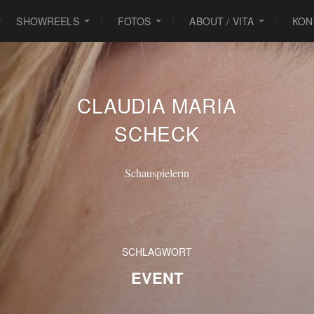
SHOWREELS
FOTOS
ABOUT / VITA
KON
CLAUDIA MARIA
SCHECK
Schauspielerin
SCHLAGWORT
EVENT