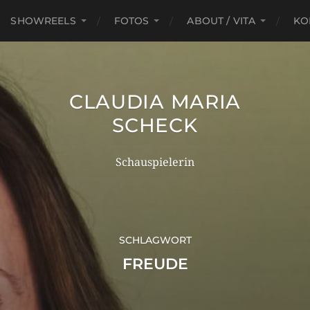
SHOWREELS
FOTOS
ABOUT / VITA
KO
CLAUDIA MARIA
SCHECK
Schauspielerin
SCHLAGWORT
FREUDE